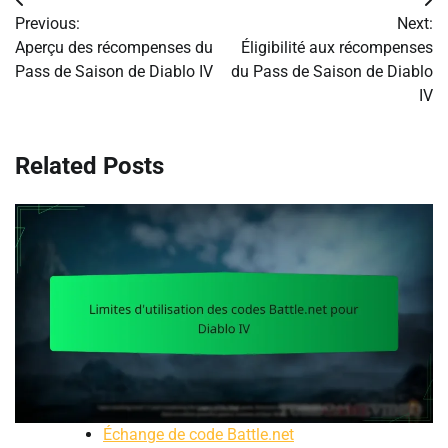
Post
Previous:
Next:
navigation
Aperçu des récompenses du
Éligibilité aux récompenses
Pass de Saison de Diablo IV
du Pass de Saison de Diablo
IV
Related Posts
Échange de code Battle.net