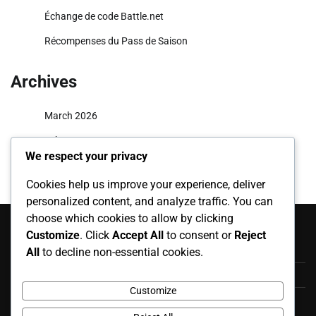
Échange de code Battle.net
Récompenses du Pass de Saison
Archives
March 2026
February 2026
We respect your privacy
Cookies help us improve your experience, deliver
personalized content, and analyze traffic. You can
Catégories
choose which cookies to allow by clicking
Customize
. Click
Accept All
to consent or
Reject
Cosmétiques Twitch Drops
All
to decline non-essential cookies.
Échange de code Battle.net
Customize
Récompenses du Pass de Saison