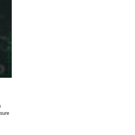
s
esure