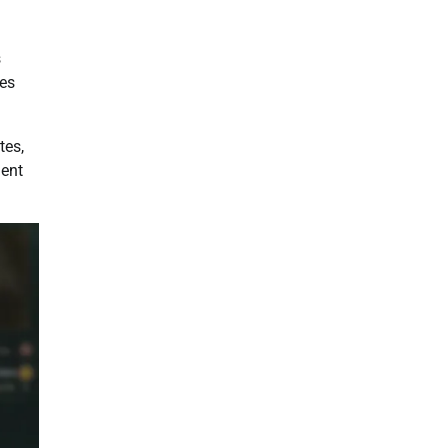
s
des
tes,
ient