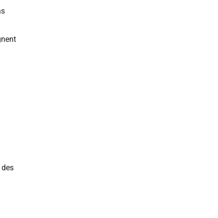
ns
gnent
 des