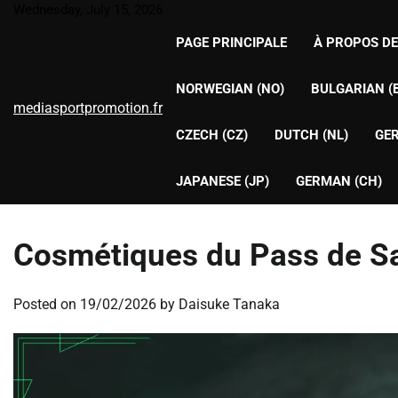
Skip
Wednesday, July 15, 2026
to
PAGE PRINCIPALE
À PROPOS D
content
NORWEGIAN (NO)
BULGARIAN (
mediasportpromotion.fr
CZECH (CZ)
DUTCH (NL)
GER
JAPANESE (JP)
GERMAN (CH)
Cosmétiques du Pass de Sa
Posted on
19/02/2026
by
Daisuke Tanaka