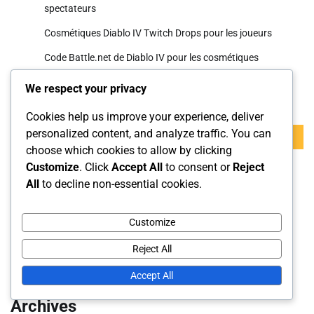
spectateurs
Cosmétiques Diablo IV Twitch Drops pour les joueurs
Code Battle.net de Diablo IV pour les cosmétiques
We respect your privacy
Recherche
Cookies help us improve your experience, deliver
Search
personalized content, and analyze traffic. You can
for:
choose which cookies to allow by clicking
Customize
. Click
Accept All
to consent or
Reject
Catégories
All
to decline non-essential cookies.
Cosmétiques Twitch Drops
Customize
Échange de code Battle.net
Reject All
Récompenses du Pass de Saison
Accept All
Archives