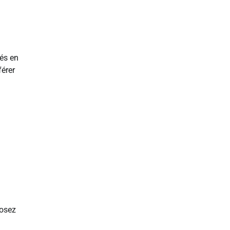
ués en
férer
posez