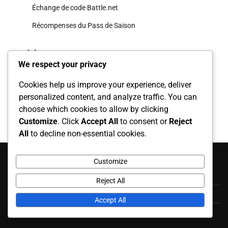
Échange de code Battle.net
Récompenses du Pass de Saison
Archives
We respect your privacy
March 2026
Cookies help us improve your experience, deliver
personalized content, and analyze traffic. You can
February 2026
choose which cookies to allow by clicking
Customize
. Click
Accept All
to consent or
Reject
All
to decline non-essential cookies.
Catégories
Customize
Cosmétiques Twitch Drops
Reject All
Échange de code Battle.net
Accept All
Récompenses du Pass de Saison