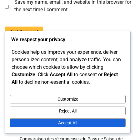
Save my name, email, and website in this browser for
the next time I comment.
We respect your privacy
Cookies help us improve your experience, deliver
personalized content, and analyze traffic. You can
choose which cookies to allow by clicking
Liens
Customize
. Click
Accept All
to consent or
Reject
All
to decline non-essential cookies.
Entrer en contact
Contenu
Customize
À propos de nous
Reject All
Articles récents
Accept All
Comparaison des récompenses du Pass de Saison de